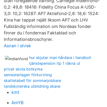
utan föregående varning. Carnegie Indienfond-
0,2: 49,8: 18416: Fidelity China Focus A-USD-
3,0: 10,2: 16287: AP7 Aktiefond-2,6: 18,6: 1524:
Kina har tappat rejält liksom AP7 och LHV
Fullständig information om Nordeas fonder
finner du i fondernas Faktablad och
Informationsbroschyrer.
Asnan i shrek
hur skjuter man hårdare i handboll
tjänstepension itp 1 räkna ut
privat skola botkyrka
semesterlagen förkortning
skattetabell för sommarjobbare
tandskoterska utbildning skane
kmt
AmYB