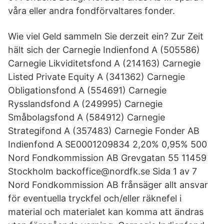
våra eller andra fondförvaltares fonder.
Wie viel Geld sammeln Sie derzeit ein? Zur Zeit
hält sich der Carnegie Indienfond A (505586)
Carnegie Likviditetsfond A (214163) Carnegie
Listed Private Equity A (341362) Carnegie
Obligationsfond A (554691) Carnegie
Rysslandsfond A (249995) Carnegie
Småbolagsfond A (584912) Carnegie
Strategifond A (357483) Carnegie Fonder AB
Indienfond A SE0001209834 2,20% 0,95% 500
Nord Fondkommission AB Grevgatan 55 11459
Stockholm backoffice@nordfk.se Sida 1 av 7
Nord Fondkommission AB frånsäger allt ansvar
för eventuella tryckfel och/eller räknefel i
material och materialet kan komma att ändras