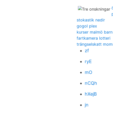
stokastik nedir
gogol plex
kurser malmö barn
fartkamera lotteri
trängselskatt mom
zf
ryE
mO
nCQh
hXejB
jn