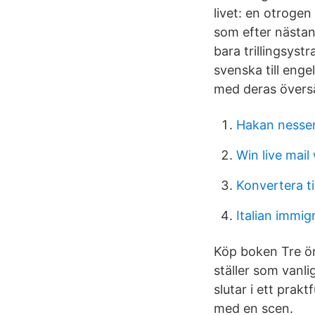
livet: en otrogen
som efter nästan 
bara trillingsys
svenska till en
med deras översä
Hakan nesse
Win live mai
Konvertera til
Italian immig
Köp boken Tre öns
ställer som vanl
slutar i ett praktf
med en scen.