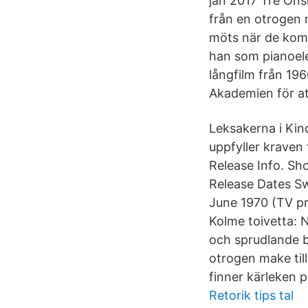
jan 2017 Tre Önsk
från en otrogen 
möts när de komm
han som pianoele
långfilm från 19
Akademien för att
Leksakerna i Kin
uppfyller kraven
Release Info. Sh
Release Dates S
June 1970 (TV pr
Kolme toivetta: 
och sprudlande be
otrogen make til
finner kärleken p
Retorik tips tal