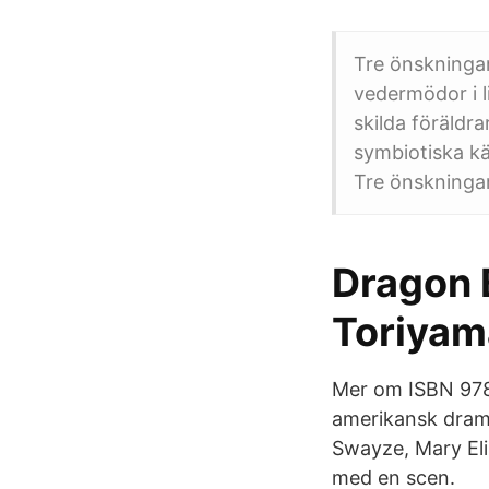
Tre önskningar
vedermödor i l
skilda föräldra
symbiotiska kä
Tre önskningar
Dragon B
Toriyam
Mer om ISBN 978
amerikansk drama
Swayze, Mary Eliza
med en scen.