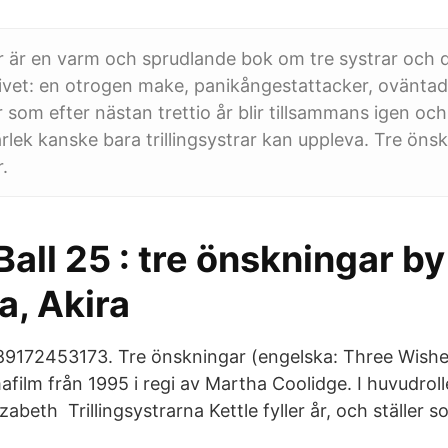
 är en varm och sprudlande bok om tre systrar och 
ivet: en otrogen make, panikångestattacker, oväntade
r som efter nästan trettio år blir tillsammans igen oc
rlek kanske bara trillingsystrar kan uppleva. Tre öns
.
all 25 : tre önskningar by
a, Akira
9172453173. Tre önskningar (engelska: Three Wishe
film från 1995 i regi av Martha Coolidge. I huvudroll
beth Trillingsystrarna Kettle fyller år, och ställer som