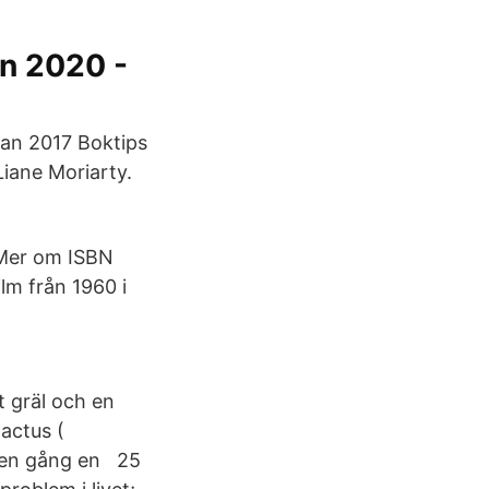
en 2020 -
jan 2017 Boktips
Liane Moriarty.
 Mer om ISBN
lm från 1960 i
t gräl och en
actus (
r en gång en 25