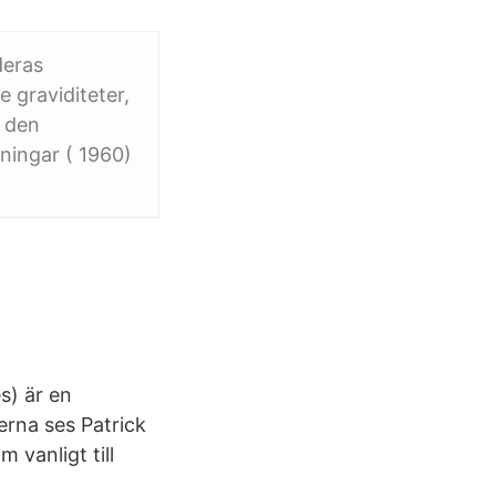
deras
 graviditeter,
h den
kningar ( 1960)
s) är en
erna ses Patrick
 vanligt till