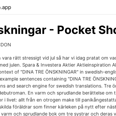
b.app
skningar - Pocket Sh
 CDON
vara rätt stressigt vid jul så har vi idag pratat om v
 med julen. Spara & Investera Aktier Aktieinspiration 
 context of "DINA TRE ÖNSKNINGAR" in swedish-engli
 example sentences containing "DINA TRE ÖNSKNIN
ions and search engine for swedish translations. Tre 
debutroman. En varm och sprudlande berättelse om t
i livet: allt från en otrogen make till panikångestat
skilda föräldrar som finner kärleken på nytt efter näst
 varm och sprudlande bok om tre systrar och deras 