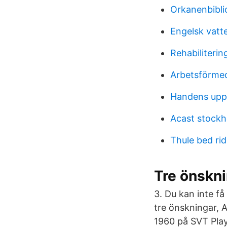
Orkanenbibli
Engelsk vatt
Rehabiliteri
Arbetsförmed
Handens up
Acast stockh
Thule bed rid
Tre önskni
3. Du kan inte f
tre önskningar, 
1960 på SVT Play