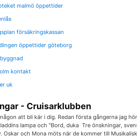
oteket malmö öppettider
enlås
ngsplan försäkringskassan
lingen öppettider göteborg
pbyggnad
olm kontakt
er uk
ngar - Cruisarklubben
å någon att bli kär i dig. Redan första gångerna jag 
Aladdins lampa och "Bord, duka Tre önskningar, svens
. Oskar och Mona möts när de kommer till Musikalis