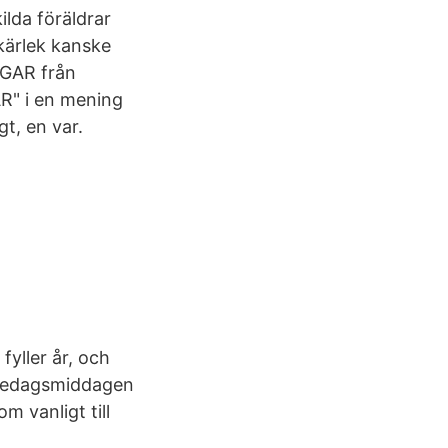
ilda föräldrar
 kärlek kanske
NGAR från
R" i en mening
t, en var.
fyller år, och
lsedagsmiddagen
om vanligt till