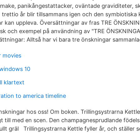
 make, panikångestattacker, oväntade graviditeter, sk
trettio år blir tillsammans igen och den symbiotiska
trar kan uppleva. Översättningar av fras TRE ÖNSKNI
gelsk och exempel på användning av "TRE ÖNSKNINGA
ttningar: Alltså har vi bara tre önskningar sammanlag
r movies
l windows 10
l klartext
ration to america timeline
kningar hos oss! Om boken. Trillingsystrarna Kettle 
igt till med en scen. Den champagnesprudlande föde
ullt gräl Trillingsystrarna Kettle fyller år, och ställer s