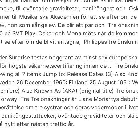
ningar handlar om tre systrar och deras individuella p
make, till oväntade graviditeter, panikångest och O
er till Musikaliska Akademien för att se efter om de 
v, hon som sångelev. De blir ett par och Tre önskni
60 på SVT Play. Oskar och Mona möts när de kommer t
 se efter om de blivit antagna, Philippas tre önsknin
der Surprise testas noggrant av minst sex europeiska 
 för högsta säkerhetscertifiering innan de … Tre önsk
owing all 7 items Jump to: Release Dates (3) Also Kn
weden 26 December 1960: Finland 25 August 1961: W
emiere) Also Known As (AKA) (original title) Tre önsk
Norway: Tre Tre önskningar är Liane Moriartys debu
rättelse om tre systrar och deras vedermödor i livet:
l panikångestattacker, oväntade graviditeter och skil
å nytt efter nästan trettio år.