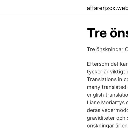
affarerjzcx.we
Tre ön
Tre önskningar
Eftersom det kan 
tycker är viktigt
Translations in
many translated
english translat
Liane Moriartys 
deras vedermödor 
graviditeter och 
önskningar är en