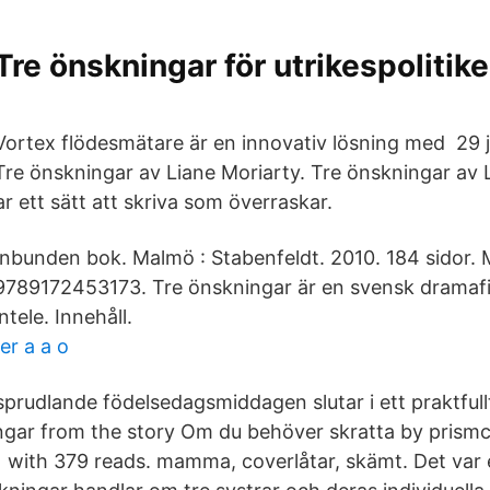
Tre önskningar för utrikespolitik
Vortex flödesmätare är en innovativ lösning med 29 
Tre önskningar av Liane Moriarty. Tre önskningar av 
r ett sätt att skriva som överraskar.
Inbunden bok. Malmö : Stabenfeldt. 2010. 184 sidor.
9789172453173. Tre önskningar är en svensk dramafi
tele. Innehåll.
r a a o
udlande födelsedagsmiddagen slutar i ett praktfull
gar from the story Om du behöver skratta by prismc
) with 379 reads. mamma, coverlåtar, skämt. Det va