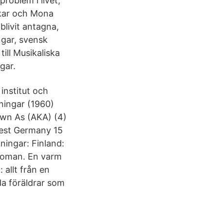
roblem i livet;
skar och Mona
blivit antagna,
ngar, svensk
ill Musikaliska
gar.
institut och
ningar (1960)
own As (AKA) (4)
est Germany 15
ningar: Finland:
troman. En varm
 allt från en
da föräldrar som