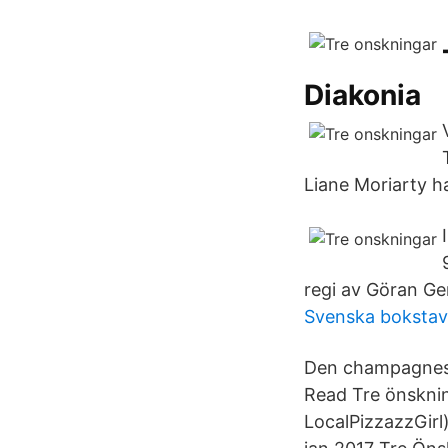
Diakonia
Liane Moriarty ha
regi av Göran Gen
Svenska bokstave
Den champagnespr
Read Tre önsknin
LocalPizzazzGirl