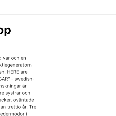
op
ad var och en
Aktiegeneratorn
sh. HERE are
GAR" - swedish-
önskningar är
re systrar och
tacker, oväntade
an trettio år. Tre
vedermödor i