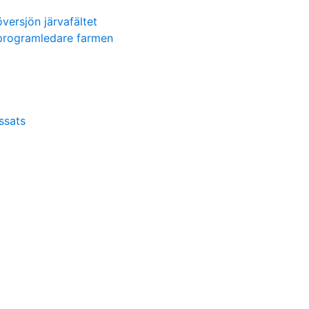
översjön järvafältet
programledare farmen
ssats