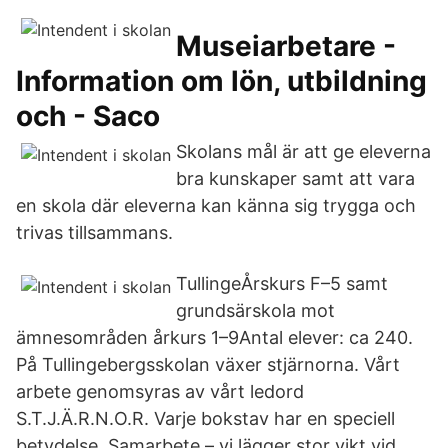
Museiarbetare -
Information om lön, utbildning
och - Saco
Skolans mål är att ge eleverna
bra kunskaper samt att vara
en skola där eleverna kan känna sig trygga och
trivas tillsammans.
TullingeÅrskurs F–5 samt
grundsärskola mot
ämnesområden årkurs 1–9Antal elever: ca 240.
På Tullingebergsskolan växer stjärnorna. Vårt
arbete genomsyras av vårt ledord
S.T.J.Ä.R.N.O.R. Varje bokstav har en speciell
betydelse, Samarbete – vi lägger stor vikt vid