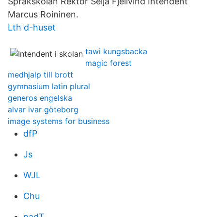
Språkskolan Rektor Seija Fjellvind Intendent
Marcus Roininen​.
Lth d-huset
tawi kungsbacka
magic forest
medhjalp till brott
gymnasium latin plural
generos engelska
alvar ivar göteborg
image systems for business
dfP
Js
WJL
Chu
padT