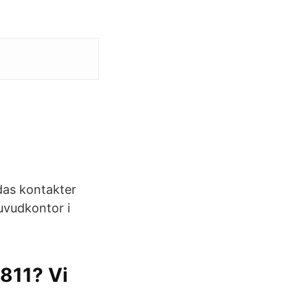
ndas kontakter
uvudkontor i
811? Vi