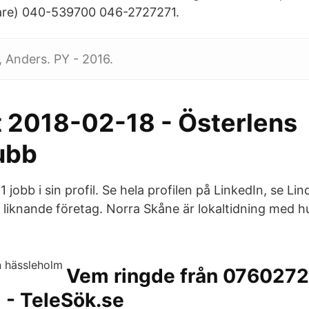
are) 040-539700 046-2727271.
 Anders. PY - 2016.
t 2018-02-18 - Österlens
ubb
1 jobb i sin profil. Se hela profilen på LinkedIn, se Li
å liknande företag. Norra Skåne är lokaltidning med h
Vem ringde från 0760272
! - TeleSök.se