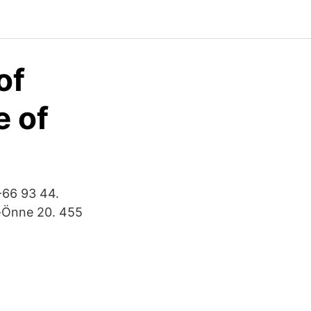
of
e of
-66 93 44.
-Önne 20. 455