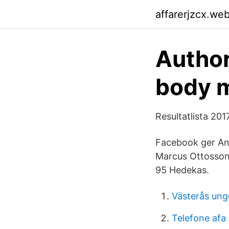
affarerjzcx.we
Author
body m
Resultatlista 201
Facebook ger An
Marcus Ottosson
95 Hedekas.
Västerås un
Telefone afa