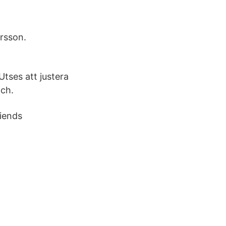
rsson.
tses att justera
och.
iends