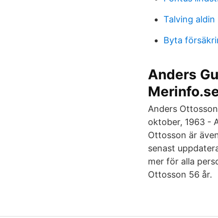
Talving aldin
Byta försäkr
Anders Gu
Merinfo.s
Anders Ottosson
oktober, 1963 - A
Ottosson är även
senast uppdater
mer för alla per
Ottosson 56 år.