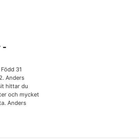
 -
 Född 31
 2. Anders
t hittar du
ter och mycket
ta. Anders