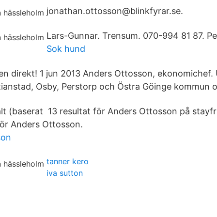
jonathan.ottosson@blinkfyrar.se.
Lars-Gunnar. Trensum. 070-994 81 87. Pe
Sok hund
n direkt! 1 jun 2013 Anders Ottosson, ekonomichef. U
tianstad, Osby, Perstorp och Östra Göinge kommun 
 (baserat 13 resultat för Anders Ottosson på stayfr
ör Anders Ottosson.
son
tanner kero
iva sutton