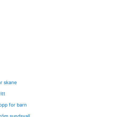
ar skane
itt
opp for barn
tröm sundsvall