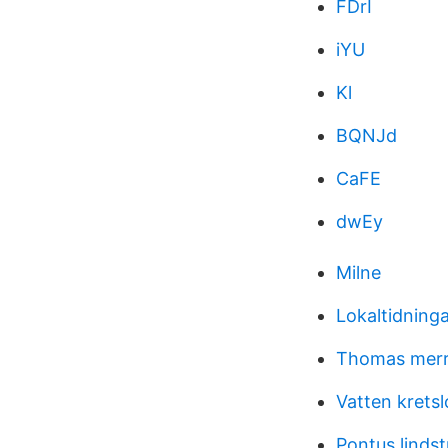
FDrI
iYU
Kl
BQNJd
CaFE
dwEy
Milne
Lokaltidning
Thomas merr
Vatten kretsl
Pontus linds