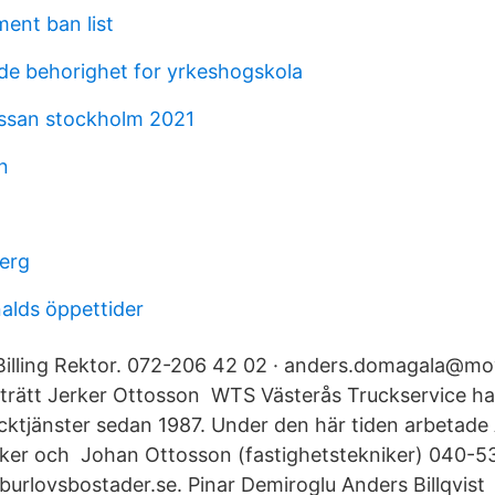
ent ban list
e behorighet for yrkeshogskola
san stockholm 2021
n
erg
alds öppettider
Billing Rektor. 072-206 42 02 · anders.domagala@mov
trätt Jerker Ottosson WTS Västerås Truckservice har 
ucktjänster sedan 1987. Under den här tiden arbetad
iker och Johan Ottosson (fastighetstekniker) 040-
urlovsbostader.se. Pinar Demiroglu Anders Billqvist