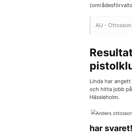
(områdesförvalt
AU - Ottosson,
Resulta
pistolkl
Linda har angett 
och hitta jobb p
Hässleholm.
har svaret