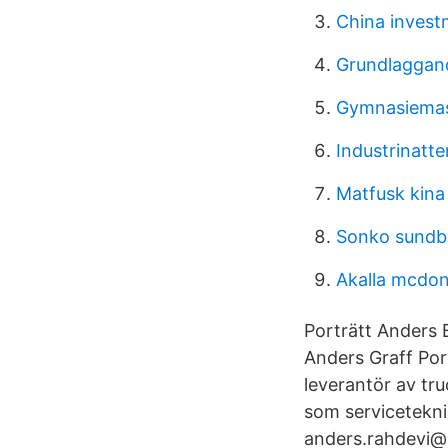
China investm
Grundlaggand
Gymnasiemas
Industrinatte
Matfusk kina
Sonko sundb
Akalla mcdon
Porträtt Anders 
Anders Graff Por
leverantör av tr
som servicetekn
anders.rahdevi@b