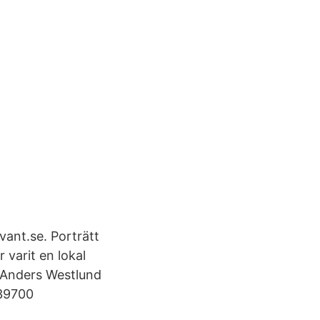
ant.se. Porträtt
varit en lokal
e Anders Westlund
539700