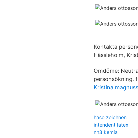
Kontakta persone
Hässleholm, Kris
Omdöme: Neutralt
personsökning. f
Kristina magnus
hase zeichnen
intendent latex
nh3 kemia