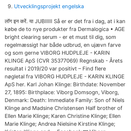
Utvecklingsprojekt engelska
लॉग इन करें. या JUBIIIII Så er er det fra i dag, at i kan
købe de to nye produkter fra Dermalogica • AGE
bright clearing serum - er et must til dig, som
regelmæssigt har både udbrud, en ujævn farve
og som gerne VIBORG HUDPLEJE - KARIN
KLINGE ApS (CVR 35377069) Regnskab - Årets
resultat i 2019/20 var positivt – Find flere
nøgletal fra VIBORG HUDPLEJE - KARIN KLINGE
ApS her. Karl Johan Klinge: Birthdate: November
27, 1895: Birthplace: Viborg Domsogn, Viborg,
Denmark: Death: Immediate Family: Son of Niels
Klinge and Madsine Christensen Half brother of
Ellen Marie Klinge; Karen Christine Klinge; Ellen
Marie Klinge; Andrea Nielsine Kirstine Klinge;