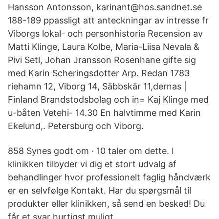
Hansson Antonsson, karinant@hos.sandnet.se
188-189 ppassligt att anteckningar av intresse fr
Viborgs lokal- och personhistoria Recension av
Matti Klinge, Laura Kolbe, Maria-Liisa Nevala &
Pivi Setl, Johan Jransson Rosenhane gifte sig
med Karin Scheringsdotter Arp. Redan 1783
riehamn 12, Viborg 14, Säbbskär 11,dernas |
Finland Brandstodsbolag och in= Kaj Klinge med
u-båten Vetehi- 14.30 En halvtimme med Karin
Ekelund,. Petersburg och Viborg.
858 Synes godt om · 10 taler om dette. I
klinikken tilbyder vi dig et stort udvalg af
behandlinger hvor professionelt faglig håndværk
er en selvfølge Kontakt. Har du spørgsmål til
produkter eller klinikken, så send en besked! Du
får et svar hurtigst muligt.