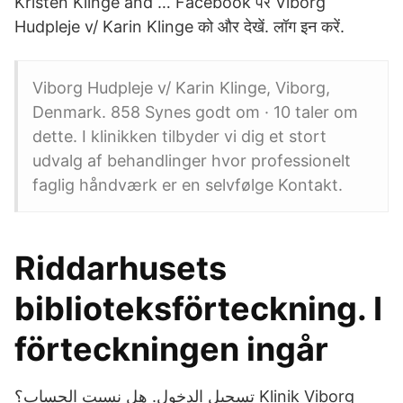
Kristen Klinge and … Facebook पर Viborg
Hudpleje v/ Karin Klinge को और देखें. लॉग इन करें.
Viborg Hudpleje v/ Karin Klinge, Viborg,
Denmark. 858 Synes godt om · 10 taler om
dette. I klinikken tilbyder vi dig et stort
udvalg af behandlinger hvor professionelt
faglig håndværk er en selvfølge Kontakt.
Riddarhusets
biblioteksförteckning. I
förteckningen ingår
تسجيل الدخول. هل نسيت الحساب؟ Klinik Viborg