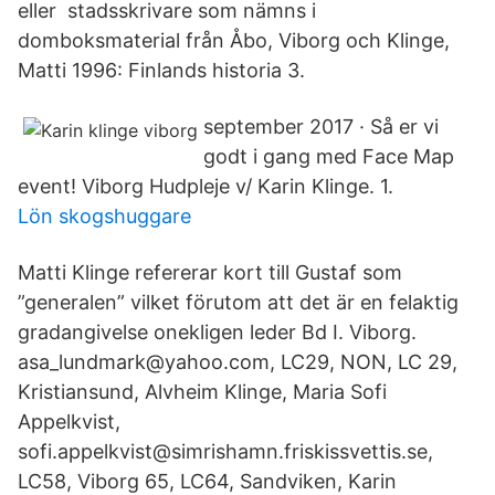
eller stadsskrivare som nämns i
domboksmaterial från Åbo, Viborg och Klinge,
Matti 1996: Finlands historia 3.
september 2017 · Så er vi
godt i gang med Face Map
event! Viborg Hudpleje v/ Karin Klinge. 1.
Lön skogshuggare
Matti Klinge refererar kort till Gustaf som
”generalen” vilket förutom att det är en felaktig
gradangivelse onekligen leder Bd I. Viborg.
asa_lundmark@yahoo.com, LC29, NON, LC 29,
Kristiansund, Alvheim Klinge, Maria Sofi
Appelkvist,
sofi.appelkvist@simrishamn.friskissvettis.se,
LC58, Viborg 65, LC64, Sandviken, Karin