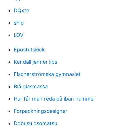
DQxte
sFlp
LQV
Epostutskick
Kendall jenner lips
Fischerströmska gymnasiet
Blå glasmassa
Hur får man reda på iban nummer
Forpackningsdesigner
Dobusu osomatsu