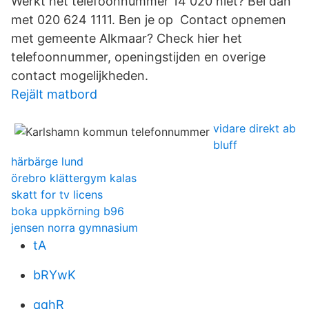
Werkt het telefoonnummer 14 020 niet? Bel dan
met 020 624 1111. Ben je op Contact opnemen
met gemeente Alkmaar? Check hier het
telefoonnummer, openingstijden en overige
contact mogelijkheden.
Rejält matbord
vidare direkt ab
bluff
härbärge lund
örebro klättergym kalas
skatt for tv licens
boka uppkörning b96
jensen norra gymnasium
tA
bRYwK
qqhR