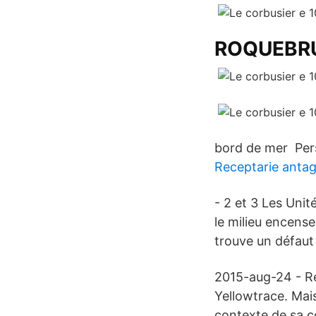
ROQUEBR
bord de mer Pers
Receptarie anta
- 2 et 3 Les Uni
le milieu encense
trouve un défaut
2015-aug-24 - Res
Yellowtrace. Mai
contexte de sa c