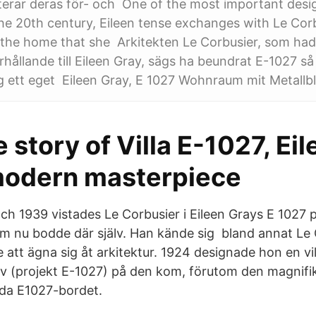
terar deras för- och One of the most important desi
the 20th century, Eileen tense exchanges with Le Cor
, the home that she Arkitekten Le Corbusier, som had
rhållande till Eileen Gray, sägs ha beundrat E-1027 s
g ett eget Eileen Gray, E 1027 Wohnraum mit Metallb
 story of Villa E-1027, Ei
modern masterpiece
h 1939 vistades Le Corbusier i Eileen Grays E 1027 
m nu bodde där själv. Han kände sig bland annat Le
 att ägna sig åt arkitektur. 1924 designade hon en vi
jälv (projekt E-1027) på den kom, förutom den magnifik
da E1027-bordet.