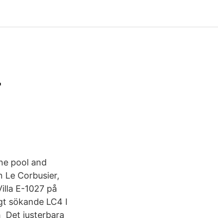
-
the pool and
n Le Corbusier,
illa E-1027 på
gt sökande LC4 I
 Det justerbara