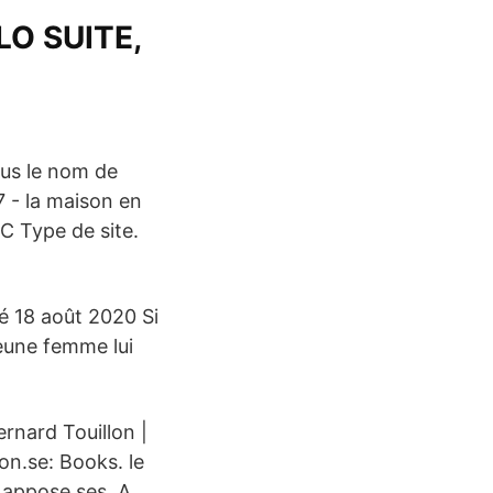
O SUITE,
ous le nom de
7 - la maison en
C Type de site.
é 18 août 2020 Si
jeune femme lui
rnard Touillon |
on.se: Books. le
l appose ses A