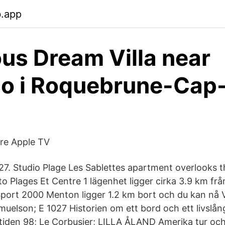
b.app
us Dream Villa near
o i Roquebrune-Cap
ire Apple TV
027. Studio Plage Les Sablettes apartment overlooks 
to Plages Et Centre 1 lägenhet ligger cirka 3.9 km frå
port 2000 Menton ligger 1.2 km bort och du kan nå V
uelson; E 1027 Historien om ett bord och ett livslån
iden 98; Le Corbusier; LILLA ÅLAND Amerika tur och