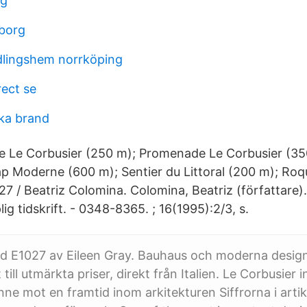
ng
borg
dlingshem norrköping
ect se
ika brand
Le Corbusier (250 m); Promenade Le Corbusier (350 
p Moderne (600 m); Sentier du Littoral (200 m); Ro
 / Beatriz Colomina. Colomina, Beatriz (författare). 
g tidskrift. - 0348-8365. ; 16(1995):2/3, s.
rd E1027 av Eileen Gray. Bauhaus och moderna desig
 till utmärkta priser, direkt från Italien. Le Corbusier 
nne mot en framtid inom arkitekturen Siffrorna i art