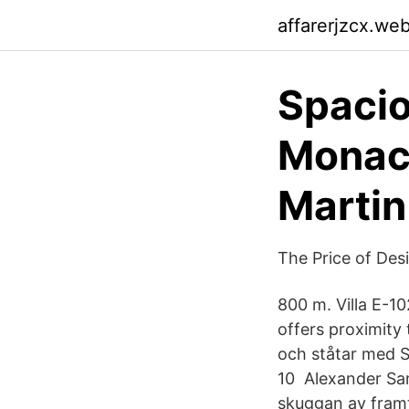
affarerjzcx.we
Spacio
Monac
Martin
The Price of Des
800 m. Villa E-1
offers proximity 
och ståtar med S
10 Alexander Sam
skuggan av framt