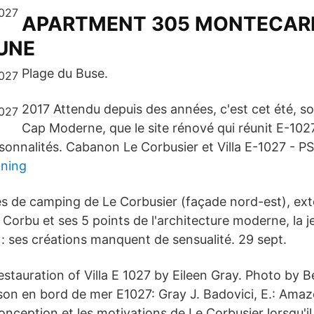
APARTMENT 305 MONTECARL
UNE
Plage du Buse.
2017 Attendu depuis des années, c'est cet été, s
Cap Moderne, que le site rénové qui réunit E-102
onnalités. Cabanon Le Corbusier et Villa E-1027 - PS
gning
tés de camping de Le Corbusier (façade nord-est), ext
 Corbu et ses 5 points de l'architecture moderne, la 
 : ses créations manquent de sensualité. 29 sept.
tauration of Villa E 1027 by Eileen Gray. Photo by Be
son en bord de mer E1027: Gray J. Badovici, E.: Amaz
onception et les motivations de Le Corbusier lorsqu'i