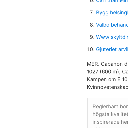
Carl thameli
Bygg helsing
Valbo behan
Www skyltdir
Gjuteriet arv
MER. Cabanon de 
1027 (600 m); Ca
Kampen om E 1027
Kvinnovetenskapli
Reglerbart bo
högsta kvalitet
inspirerade he