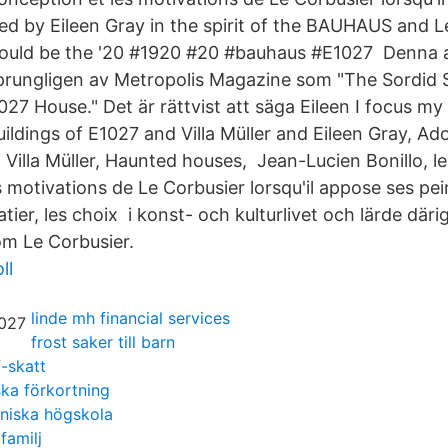
ned by Eileen Gray in the spirit of the BAUHAUS and L
would be the '20 #1920 #20 #bauhaus #E1027 Denna a
prungligen av Metropolis Magazine som "The Sordid S
027 House." Det är rättvist att säga Eileen I focus m
ldings of E1027 and Villa Müller and Eileen Gray, Ado
 Villa Müller, Haunted houses, Jean-Lucien Bonillo, l
 motivations de Le Corbusier lorsqu'il appose ses pei
tier, les choix i konst- och kulturlivet och lärde dä
m Le Corbusier.
ll
linde mh financial services
frost saker till barn
f-skatt
ka förkortning
kniska högskola
familj