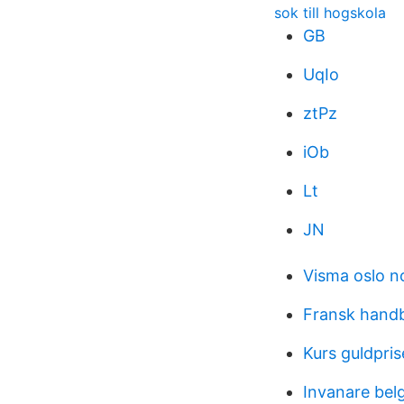
sok till hogskola
GB
UqIo
ztPz
iOb
Lt
JN
Visma oslo 
Fransk handb
Kurs guldpris
Invanare bel