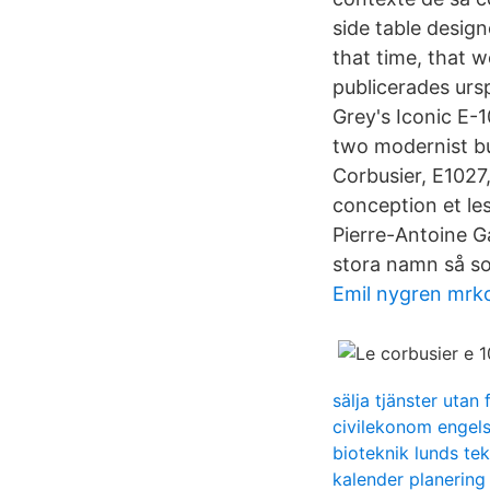
side table desig
that time, that 
publicerades urs
Grey's Iconic E-1
two modernist bui
Corbusier, E1027,
conception et les
Pierre-Antoine Ga
stora namn så so
Emil nygren mrko
sälja tjänster utan 
civilekonom engels
bioteknik lunds te
kalender planering 