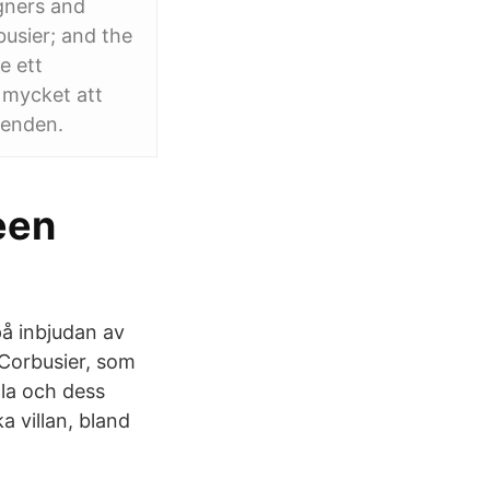
gners and
busier; and the
e ett
å mycket att
lenden.
leen
på inbjudan av
 Corbusier, som
lla och dess
a villan, bland