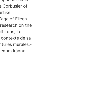
e Corbusier of
rtikel
aga of Eileen
y research on the
lf Loos, Le
e contexte de sa
ntures murales.-
rigenom känna