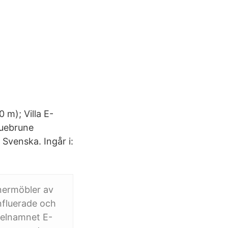
m); Villa E-
quebrune
Svenska. Ingår i:
nermöbler av
influerade och
ikelnamnet E-