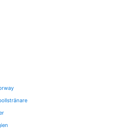
norway
ollstränare
er
gien