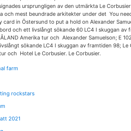
ignades ursprungligen av den utmärkta Le Corbusier
ika och mest beundrade arkitekter under det You need
ry card in Östersund to put a hold on Alexander Samu
 bord och ett livslångt sökande 60 LC4 I skuggan av 
A ÅLAND Amerika tur och Alexander Samuelson; E 102
 livslångt sökande LC4 I skuggan av framtiden 98; Le 
r och Hotel Le Corbusier. Le Corbusier.
mal farm
ting rockstars
rum
katt 2021