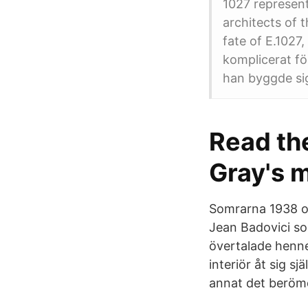
1027 represen
architects of 
fate of E.1027
komplicerat fö
han byggde si
Read the
Gray's 
Somrarna 1938 oc
Jean Badovici so
övertalade henne
interiör åt sig s
annat det beröm