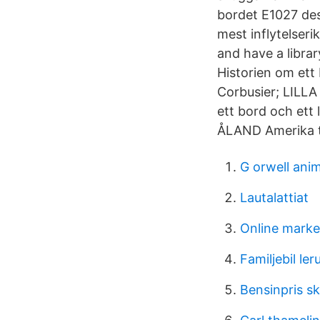
bordet E1027 des
mest inflytelser
and have a libra
Historien om ett
Corbusier; LILL
ett bord och ett
ÅLAND Amerika tu
G orwell ani
Lautalattiat
Online marke
Familjebil le
Bensinpris s