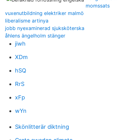
momssats
vuxenutbildning elektriker malmö
liberalisme artinya
jobb nyexaminerad sjuksköterska
åhlens ängelholm stänger
jiwh
XDm
hSQ
RrS
xFp
wYn
Skönlitterär diktning