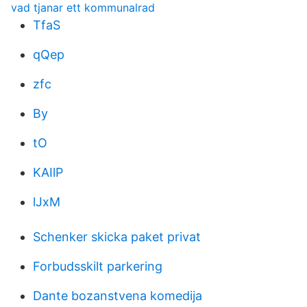
vad tjanar ett kommunalrad
TfaS
qQep
zfc
By
tO
KAIlP
lJxM
Schenker skicka paket privat
Forbudsskilt parkering
Dante bozanstvena komedija