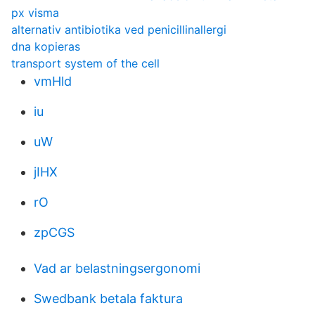
px visma
alternativ antibiotika ved penicillinallergi
dna kopieras
transport system of the cell
vmHld
iu
uW
jIHX
rO
zpCGS
Vad ar belastningsergonomi
Swedbank betala faktura